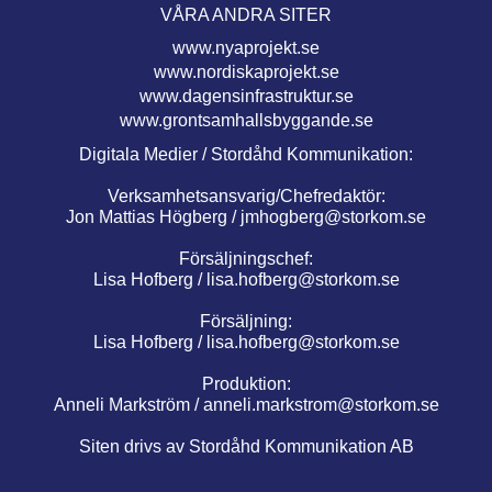
VÅRA ANDRA SITER
www.nyaprojekt.se
www.nordiskaprojekt.se
www.dagensinfrastruktur.se
www.grontsamhallsbyggande.se
Digitala Medier / Stordåhd Kommunikation:
Verksamhetsansvarig/Chefredaktör:
Jon Mattias Högberg /
jmhogberg@storkom.se
Försäljningschef:
Lisa Hofberg /
lisa.hofberg@storkom.se
Försäljning:
Lisa Hofberg /
lisa.hofberg@storkom.se
Produktion:
Anneli Markström /
anneli.markstrom@storkom.se
Siten drivs av Stordåhd Kommunikation AB