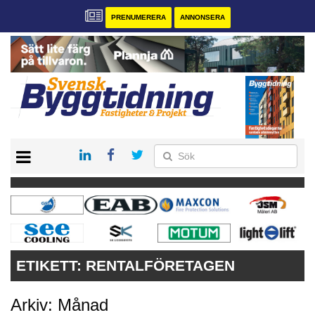
PRENUMERERA
ANNONSERA
START
PRENUMERERA
VÅRA ANDRA MAGASIN
ANNONSERA
KONTAKT
ETIKETT:
RENTALFÖRETAGEN
Arkiv: Månad