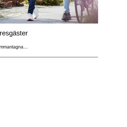
resgäster
 sammantagna…