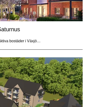
Saturnus
traktiva bostäder i Växjö…