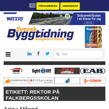
PRENUMERERA
ANNONSERA
START
PRENUMERERA
VÅRA ANDRA MAGASIN
ANNONSERA
KONTAKT
ETIKETT:
REKTOR PÅ
FALKBERGSSKOLAN