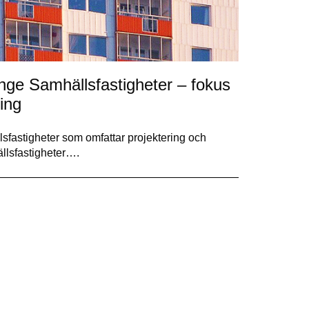
nge Samhällsfastigheter – fokus
ing
lsfastigheter som omfattar projektering och
llsfastigheter….