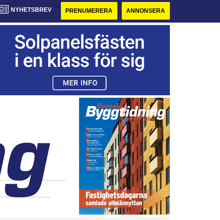
NYHETSBREV
PRENUMERERA
ANNONSERA