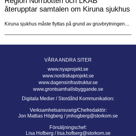
Region Norrbotten och LKAB
återupptar samtalen om Kiruna sjukhus
Kiruna sjukhus måste flyttas på grund av gruvbrytningen…
VÅRA ANDRA SITER
www.nyaprojekt.se
www.nordiskaprojekt.se
www.dagensinfrastruktur.se
www.grontsamhallsbyggande.se
Digitala Medier / Stordåhd Kommunikation:
Verksamhetsansvarig/Chefredaktör:
Jon Mattias Högberg /
jmhogberg@storkom.se
Försäljningschef:
Lisa Hofberg /
lisa.hofberg@storkom.se