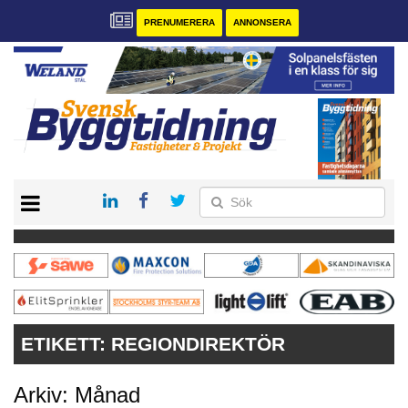
PRENUMERERA
ANNONSERA
START
PRENUMERERA
VÅRA ANDRA MAGASIN
ANNONSERA
KONTAKT
ETIKETT:
REGIONDIREKTÖR
Arkiv: Månad