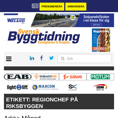
PRENUMERERA
ANNONSERA
START
PRENUMERERA
VÅRA ANDRA MAGASIN
ANNONSERA
KONTAKT
ETIKETT:
REGIONCHEF PÅ
RIKSBYGGEN