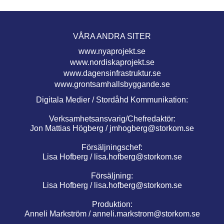
VÅRA ANDRA SITER
www.nyaprojekt.se
www.nordiskaprojekt.se
www.dagensinfrastruktur.se
www.grontsamhallsbyggande.se
Digitala Medier / Stordåhd Kommunikation:
Verksamhetsansvarig/Chefredaktör:
Jon Mattias Högberg /
jmhogberg@storkom.se
Försäljningschef:
Lisa Hofberg /
lisa.hofberg@storkom.se
Försäljning:
Lisa Hofberg /
lisa.hofberg@storkom.se
Produktion:
Anneli Markström /
anneli.markstrom@storkom.se