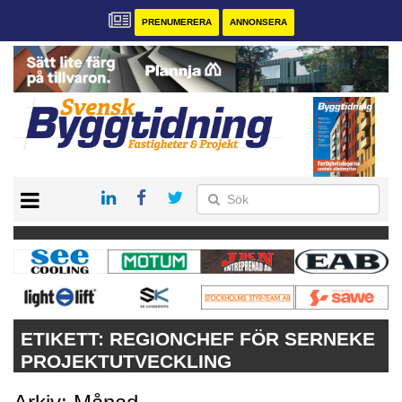
PRENUMERERA
ANNONSERA
START
PRENUMERERA
VÅRA ANDRA MAGASIN
ANNONSERA
KONTAKT
ETIKETT:
REGIONCHEF FÖR SERNEKE
PROJEKTUTVECKLING