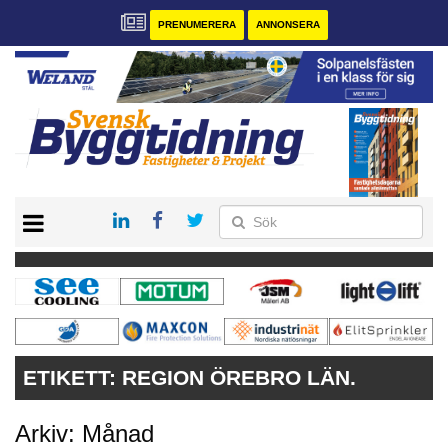
PRENUMERERA
ANNONSERA
START
PRENUMERERA
VÅRA ANDRA MAGASIN
ANNONSERA
KONTAKT
ETIKETT:
REGION ÖREBRO LÄN.
Arkiv: Månad