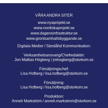
VÅRA ANDRA SITER
www.nyaprojekt.se
www.nordiskaprojekt.se
www.dagensinfrastruktur.se
www.grontsamhallsbyggande.se
Digitala Medier / Stordåhd Kommunikation:
Verksamhetsansvarig/Chefredaktör:
Jon Mattias Högberg /
jmhogberg@storkom.se
Försäljningschef:
Lisa Hofberg /
lisa.hofberg@storkom.se
Försäljning:
Lisa Hofberg /
lisa.hofberg@storkom.se
Produktion:
Anneli Markström /
anneli.markstrom@storkom.se