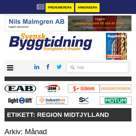
PRENUMERERA
ANNONSERA
START
PRENUMERERA
VÅRA ANDRA MAGASIN
ANNONSERA
KONTAKT
ETIKETT:
REGION MIDTJYLLAND
Arkiv: Månad