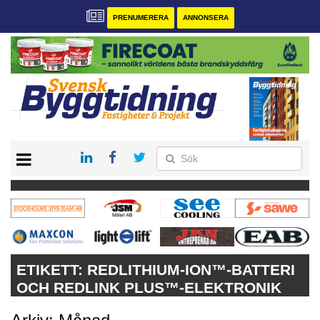
PRENUMERERA
ANNONSERA
START
PRENUMERERA
VÅRA ANDRA MAGASIN
ANNONSERA
KONTAKT
ETIKETT:
REDLITHIUM-ION™-BATTERI
OCH REDLINK PLUS™-ELEKTRONIK