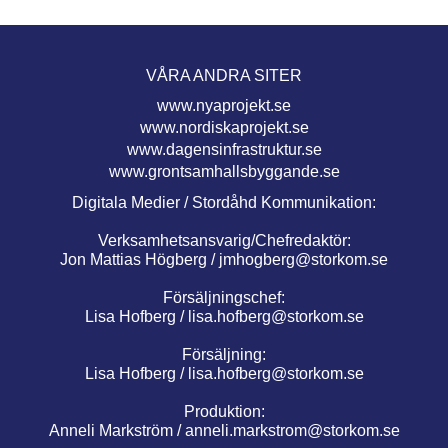
VÅRA ANDRA SITER
www.nyaprojekt.se
www.nordiskaprojekt.se
www.dagensinfrastruktur.se
www.grontsamhallsbyggande.se
Digitala Medier / Stordåhd Kommunikation:
Verksamhetsansvarig/Chefredaktör:
Jon Mattias Högberg /
jmhogberg@storkom.se
Försäljningschef:
Lisa Hofberg /
lisa.hofberg@storkom.se
Försäljning:
Lisa Hofberg /
lisa.hofberg@storkom.se
Produktion:
Anneli Markström /
anneli.markstrom@storkom.se