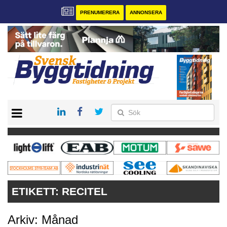
PRENUMERERA
ANNONSERA
START
PRENUMERERA
VÅRA ANDRA MAGASIN
ANNONSERA
KONTAKT
ETIKETT:
RECITEL
Arkiv: Månad