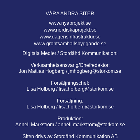
VÅRA ANDRA SITER
www.nyaprojekt.se
www.nordiskaprojekt.se
www.dagensinfrastruktur.se
www.grontsamhallsbyggande.se
Digitala Medier / Stordåhd Kommunikation:
Verksamhetsansvarig/Chefredaktör:
Jon Mattias Högberg /
jmhogberg@storkom.se
Försäljningschef:
Lisa Hofberg /
lisa.hofberg@storkom.se
Försäljning:
Lisa Hofberg /
lisa.hofberg@storkom.se
Produktion:
Anneli Markström /
anneli.markstrom@storkom.se
Siten drivs av Stordåhd Kommunikation AB