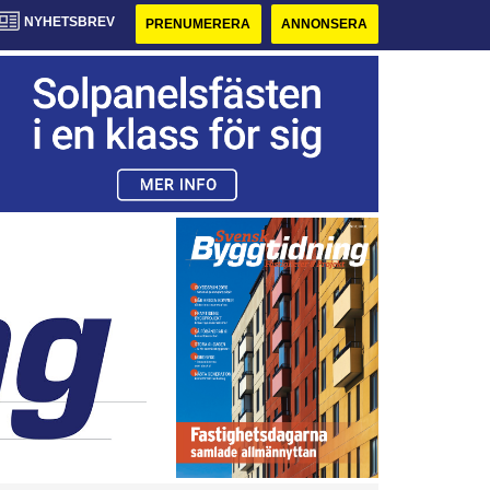
NYHETSBREV
PRENUMERERA
ANNONSERA