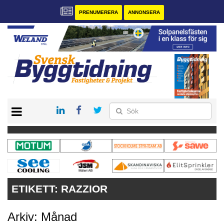
PRENUMERERA
ANNONSERA
START
PRENUMERERA
VÅRA ANDRA MAGASIN
ANNONSERA
KONTAKT
ETIKETT:
RAZZIOR
Arkiv: Månad