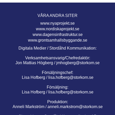
VÅRA ANDRA SITER
www.nyaprojekt.se
www.nordiskaprojekt.se
www.dagensinfrastruktur.se
www.grontsamhallsbyggande.se
Digitala Medier / Stordåhd Kommunikation:
Verksamhetsansvarig/Chefredaktör:
Jon Mattias Högberg /
jmhogberg@storkom.se
Försäljningschef:
Lisa Hofberg /
lisa.hofberg@storkom.se
Försäljning:
Lisa Hofberg /
lisa.hofberg@storkom.se
Produktion:
Anneli Markström /
anneli.markstrom@storkom.se