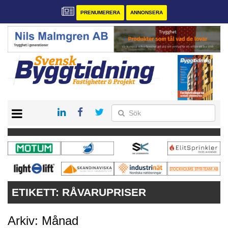
PRENUMERERA
ANNONSERA
START
PRENUMERERA
VÅRA ANDRA MAGASIN
ANNONSERA
KONTAKT
ETIKETT:
RÅVARUPRISER
Arkiv: Månad