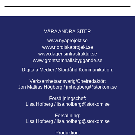
VÅRA ANDRA SITER
www.nyaprojekt.se
www.nordiskaprojekt.se
www.dagensinfrastruktur.se
www.grontsamhallsbyggande.se
Digitala Medier / Stordåhd Kommunikation:
Verksamhetsansvarig/Chefredaktör:
Jon Mattias Högberg /
jmhogberg@storkom.se
Försäljningschef:
Lisa Hofberg /
lisa.hofberg@storkom.se
Försäljning:
Lisa Hofberg /
lisa.hofberg@storkom.se
Produktion: