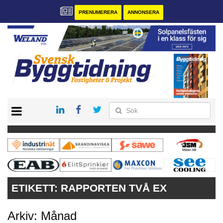
PRENUMERERA
ANNONSERA
START
PRENUMERERA
VÅRA ANDRA MAGASIN
ANNONSERA
KONTAKT
ETIKETT:
RAPPORTEN TVÅ EX
Arkiv: Månad