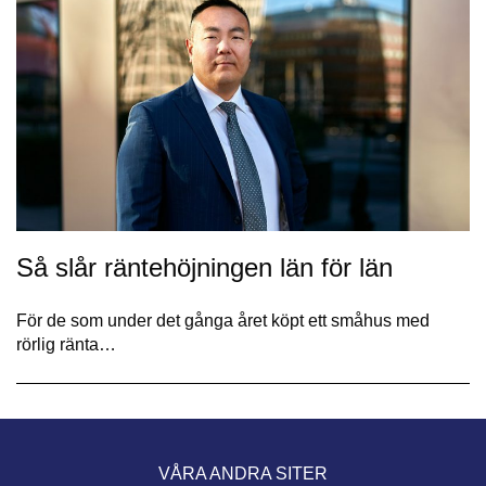
Så slår räntehöjningen län för län
För de som under det gånga året köpt ett småhus med
rörlig ränta…
VÅRA ANDRA SITER