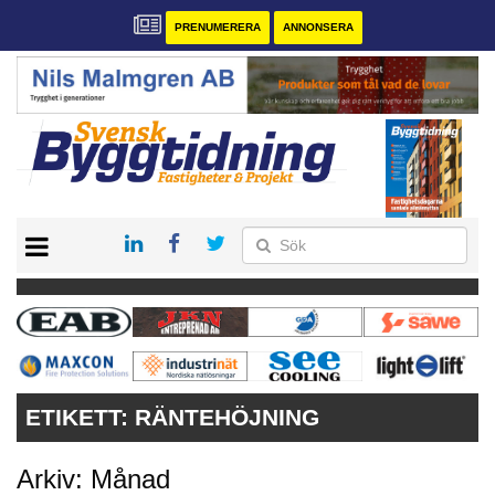
PRENUMERERA
ANNONSERA
START
PRENUMERERA
VÅRA ANDRA MAGASIN
ANNONSERA
KONTAKT
ETIKETT:
RÄNTEHÖJNING
Arkiv: Månad