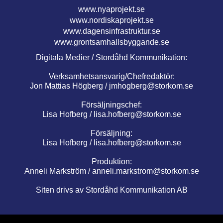
www.nyaprojekt.se
www.nordiskaprojekt.se
www.dagensinfrastruktur.se
www.grontsamhallsbyggande.se
Digitala Medier / Stordåhd Kommunikation:
Verksamhetsansvarig/Chefredaktör:
Jon Mattias Högberg /
jmhogberg@storkom.se
Försäljningschef:
Lisa Hofberg /
lisa.hofberg@storkom.se
Försäljning:
Lisa Hofberg /
lisa.hofberg@storkom.se
Produktion:
Anneli Markström /
anneli.markstrom@storkom.se
Siten drivs av Stordåhd Kommunikation AB