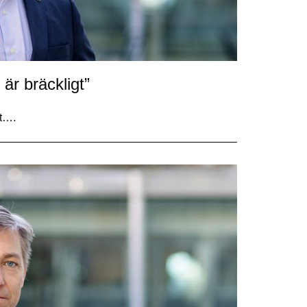
r bräckligt”
nt….