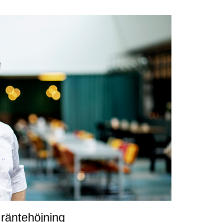
 räntehöjning