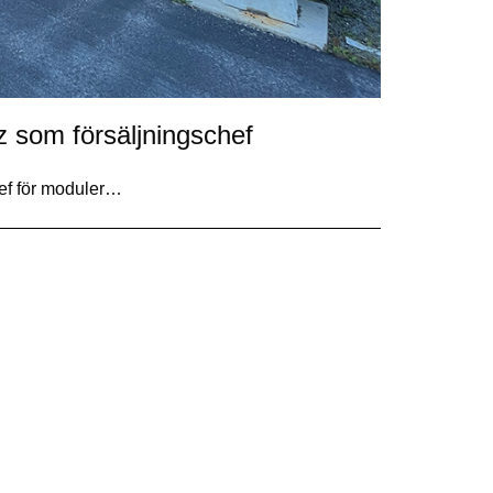
z som försäljningschef
hef för moduler…