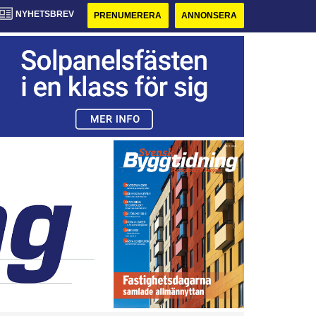
NYHETSBREV
PRENUMERERA
ANNONSERA