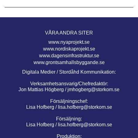
VÅRA ANDRA SITER
www.nyaprojekt.se
www.nordiskaprojekt.se
www.dagensinfrastruktur.se
www.grontsamhallsbyggande.se
Digitala Medier / Stordåhd Kommunikation:
Verksamhetsansvarig/Chefredaktör:
Jon Mattias Högberg /
jmhogberg@storkom.se
Försäljningschef:
Lisa Hofberg /
lisa.hofberg@storkom.se
Försäljning:
Lisa Hofberg /
lisa.hofberg@storkom.se
Produktion: