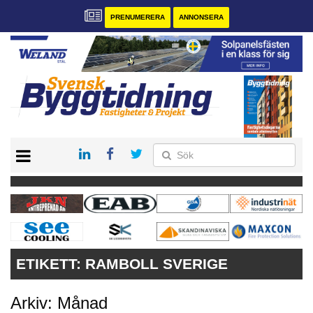
PRENUMERERA
ANNONSERA
START
PRENUMERERA
VÅRA ANDRA MAGASIN
ANNONSERA
KONTAKT
ETIKETT:
RAMBOLL SVERIGE
Arkiv: Månad