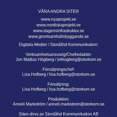
VÅRA ANDRA SITER
www.nyaprojekt.se
www.nordiskaprojekt.se
www.dagensinfrastruktur.se
www.grontsamhallsbyggande.se
Digitala Medier / Stordåhd Kommunikation:
Verksamhetsansvarig/Chefredaktör:
Jon Mattias Högberg /
jmhogberg@storkom.se
Försäljningschef:
Lisa Hofberg /
lisa.hofberg@storkom.se
Försäljning:
Lisa Hofberg /
lisa.hofberg@storkom.se
Produktion:
Anneli Markström /
anneli.markstrom@storkom.se
Siten drivs av Stordåhd Kommunikation AB