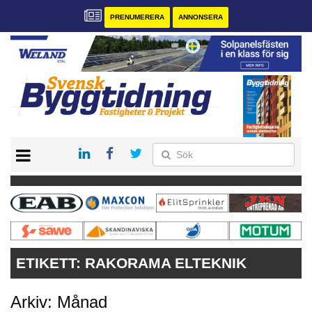
PRENUMERERA
ANNONSERA
START
PRENUMERERA
VÅRA ANDRA MAGASIN
ANNONSERA
KONTAKT
ETIKETT:
RAKORAMA ELTEKNIK
Arkiv: Månad