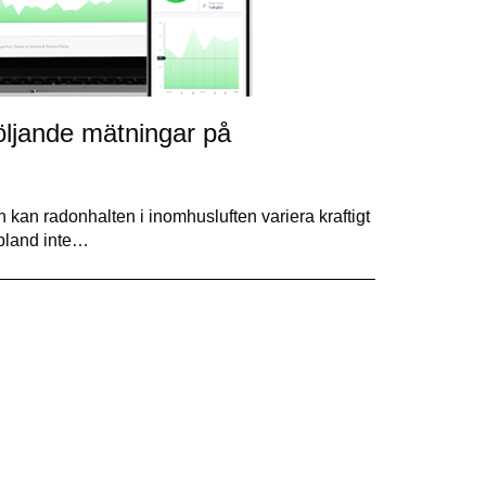
öljande mätningar på
n kan radonhalten i inomhusluften variera kraftigt
ibland inte…