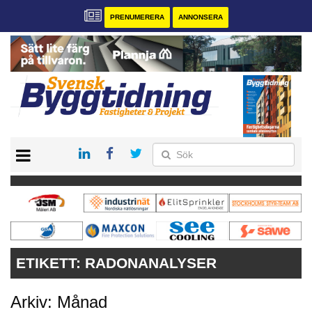
PRENUMERERA
ANNONSERA
START
PRENUMERERA
VÅRA ANDRA MAGASIN
ANNONSERA
KONTAKT
ETIKETT:
RADONANALYSER
Arkiv: Månad