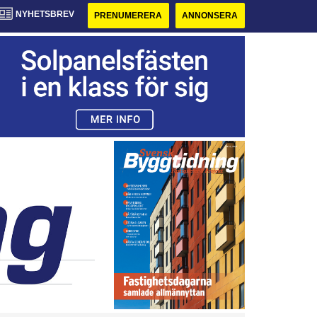
NYHETSBREV
PRENUMERERA
ANNONSERA