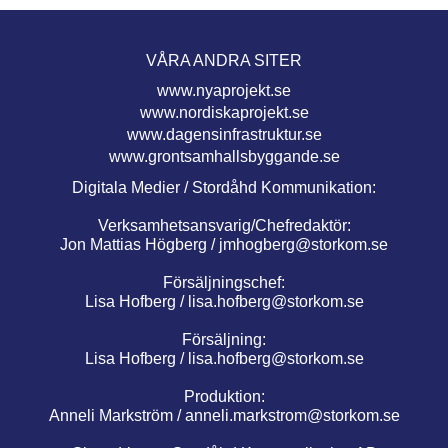
VÅRA ANDRA SITER
www.nyaprojekt.se
www.nordiskaprojekt.se
www.dagensinfrastruktur.se
www.grontsamhallsbyggande.se
Digitala Medier / Stordåhd Kommunikation:
Verksamhetsansvarig/Chefredaktör:
Jon Mattias Högberg /
jmhogberg@storkom.se
Försäljningschef:
Lisa Hofberg /
lisa.hofberg@storkom.se
Försäljning:
Lisa Hofberg /
lisa.hofberg@storkom.se
Produktion:
Anneli Markström /
anneli.markstrom@storkom.se