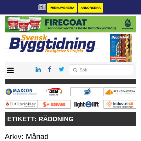
PRENUMERERA
ANNONSERA
START
PRENUMERERA
VÅRA ANDRA MAGASIN
ANNONSERA
KONTAKT
ETIKETT:
RÄDDNING
Arkiv: Månad