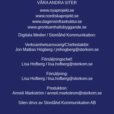
VÅRA ANDRA SITER
www.nyaprojekt.se
www.nordiskaprojekt.se
www.dagensinfrastruktur.se
www.grontsamhallsbyggande.se
Digitala Medier / Stordåhd Kommunikation:
Verksamhetsansvarig/Chefredaktör:
Jon Mattias Högberg /
jmhogberg@storkom.se
Försäljningschef:
Lisa Hofberg /
lisa.hofberg@storkom.se
Försäljning:
Lisa Hofberg /
lisa.hofberg@storkom.se
Produktion:
Anneli Markström /
anneli.markstrom@storkom.se
Siten drivs av Stordåhd Kommunikation AB