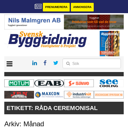
PRENUMERERA
ANNONSERA
START
PRENUMERERA
VÅRA ANDRA MAGASIN
ANNONSERA
KONTAKT
ETIKETT:
RÅDA CEREMONISAL
Arkiv: Månad