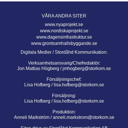
VÅRA ANDRA SITER
www.nyaprojekt.se
www.nordiskaprojekt.se
www.dagensinfrastruktur.se
www.grontsamhallsbyggande.se
Digitala Medier / Stordåhd Kommunikation:
Verksamhetsansvarig/Chefredaktör:
Jon Mattias Högberg /
jmhogberg@storkom.se
Försäljningschef:
Lisa Hofberg /
lisa.hofberg@storkom.se
Försäljning:
Lisa Hofberg /
lisa.hofberg@storkom.se
Produktion:
Anneli Markström /
anneli.markstrom@storkom.se