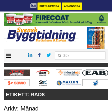
PRENUMERERA
ANNONSERA
START
PRENUMERERA
VÅRA ANDRA MAGASIN
ANNONSERA
KONTAKT
ETIKETT:
RAD8
Arkiv: Månad