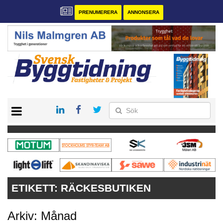
PRENUMERERA
ANNONSERA
START
PRENUMERERA
VÅRA ANDRA MAGASIN
ANNONSERA
KONTAKT
ETIKETT:
RÄCKESBUTIKEN
Arkiv: Månad