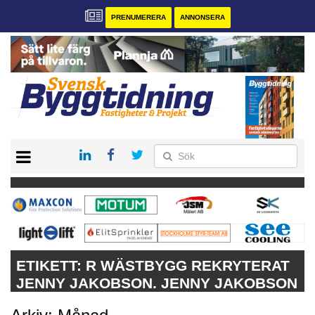
PRENUMERERA
ANNONSERA
START
PRENUMERERA
VÅRA ANDRA MAGASIN
ANNONSERA
KONTAKT
ETIKETT:
R WÄSTBYGG REKRYTERAT
JENNY JAKOBSON. JENNY JAKOBSON