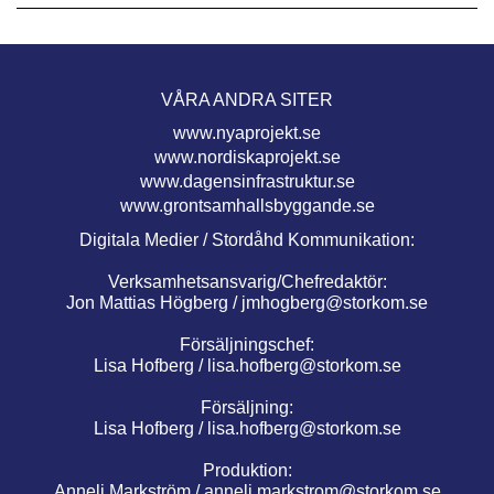
VÅRA ANDRA SITER
www.nyaprojekt.se
www.nordiskaprojekt.se
www.dagensinfrastruktur.se
www.grontsamhallsbyggande.se
Digitala Medier / Stordåhd Kommunikation:
Verksamhetsansvarig/Chefredaktör:
Jon Mattias Högberg /
jmhogberg@storkom.se
Försäljningschef:
Lisa Hofberg /
lisa.hofberg@storkom.se
Försäljning:
Lisa Hofberg /
lisa.hofberg@storkom.se
Produktion:
Anneli Markström /
anneli.markstrom@storkom.se