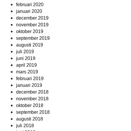
februari 2020
januari 2020
december 2019
november 2019
oktober 2019
september 2019
augusti 2019
juli 2019
juni 2019
april 2019
mars 2019
februari 2019
januari 2019
december 2018
november 2018
oktober 2018
september 2018
augusti 2018
juli 2018