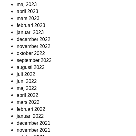
maj 2023
april 2023
mars 2023
februari 2023
januari 2023
december 2022
november 2022
oktober 2022
september 2022
augusti 2022
juli 2022
juni 2022
maj 2022
april 2022
mars 2022
februari 2022
januari 2022
december 2021
november 2021