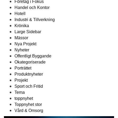
Företag i Fokus
Handel och Kontor
Hotell
Industri & Tillverkning
Krönika
Large Sidebar
Mässor
Nya Projekt
Nyheter
Offentligt Byggande
Okategoriserade
Porträttet
Produktnyheter
Projekt
Sport och Fritid
Tema
toppnyhet
Toppnyhet stor
Vård & Omsorg