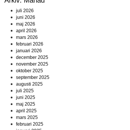
Arkiv: Månad
juli 2026
juni 2026
maj 2026
april 2026
mars 2026
februari 2026
januari 2026
december 2025
november 2025
oktober 2025
september 2025
augusti 2025
juli 2025
juni 2025
maj 2025
april 2025
mars 2025
februari 2025