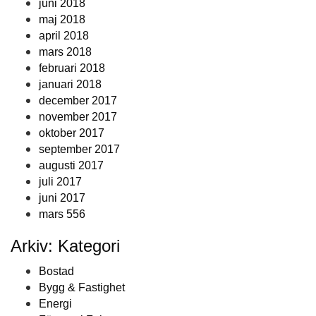
juni 2018
maj 2018
april 2018
mars 2018
februari 2018
januari 2018
december 2017
november 2017
oktober 2017
september 2017
augusti 2017
juli 2017
juni 2017
mars 556
Arkiv: Kategori
Bostad
Bygg & Fastighet
Energi