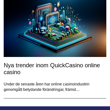
Nya trender inom QuickCasino online
casino
Under de senaste åren har online casinoindustrin
genomgått betydande förändringar, främst…