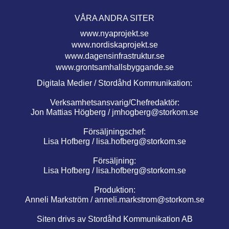
VÅRA ANDRA SITER
www.nyaprojekt.se
www.nordiskaprojekt.se
www.dagensinfrastruktur.se
www.grontsamhallsbyggande.se
Digitala Medier / Stordåhd Kommunikation:
Verksamhetsansvarig/Chefredaktör:
Jon Mattias Högberg /
jmhogberg@storkom.se
Försäljningschef:
Lisa Hofberg /
lisa.hofberg@storkom.se
Försäljning:
Lisa Hofberg /
lisa.hofberg@storkom.se
Produktion:
Anneli Markström /
anneli.markstrom@storkom.se
Siten drivs av Stordåhd Kommunikation AB