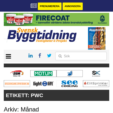
PRENUMERERA
ANNONSERA
START
PRENUMERERA
VÅRA ANDRA MAGASIN
ANNONSERA
KONTAKT
ETIKETT:
PWC
Arkiv: Månad