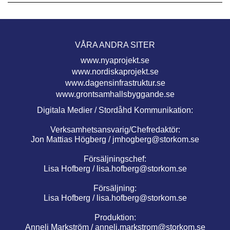
VÅRA ANDRA SITER
www.nyaprojekt.se
www.nordiskaprojekt.se
www.dagensinfrastruktur.se
www.grontsamhallsbyggande.se
Digitala Medier / Stordåhd Kommunikation:
Verksamhetsansvarig/Chefredaktör:
Jon Mattias Högberg /
jmhogberg@storkom.se
Försäljningschef:
Lisa Hofberg /
lisa.hofberg@storkom.se
Försäljning:
Lisa Hofberg /
lisa.hofberg@storkom.se
Produktion:
Anneli Markström /
anneli.markstrom@storkom.se