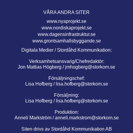
VÅRA ANDRA SITER
www.nyaprojekt.se
www.nordiskaprojekt.se
www.dagensinfrastruktur.se
www.grontsamhallsbyggande.se
Digitala Medier / Stordåhd Kommunikation:
Verksamhetsansvarig/Chefredaktör:
Jon Mattias Högberg /
jmhogberg@storkom.se
Försäljningschef:
Lisa Hofberg /
lisa.hofberg@storkom.se
Försäljning:
Lisa Hofberg /
lisa.hofberg@storkom.se
Produktion:
Anneli Markström /
anneli.markstrom@storkom.se
Siten drivs av Stordåhd Kommunikation AB