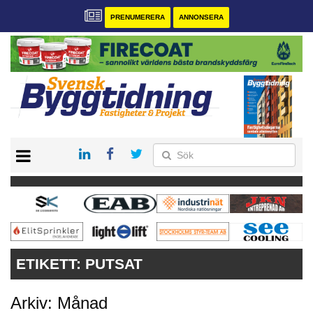
PRENUMERERA
ANNONSERA
START
PRENUMERERA
VÅRA ANDRA MAGASIN
ANNONSERA
KONTAKT
ETIKETT:
PUTSAT
Arkiv: Månad