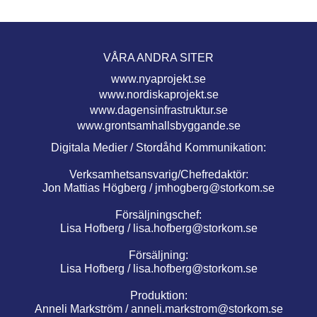
VÅRA ANDRA SITER
www.nyaprojekt.se
www.nordiskaprojekt.se
www.dagensinfrastruktur.se
www.grontsamhallsbyggande.se
Digitala Medier / Stordåhd Kommunikation:
Verksamhetsansvarig/Chefredaktör:
Jon Mattias Högberg /
jmhogberg@storkom.se
Försäljningschef:
Lisa Hofberg /
lisa.hofberg@storkom.se
Försäljning:
Lisa Hofberg /
lisa.hofberg@storkom.se
Produktion:
Anneli Markström /
anneli.markstrom@storkom.se