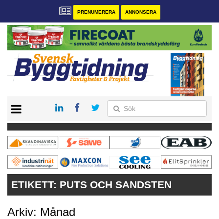
PRENUMERERA
ANNONSERA
START
PRENUMERERA
VÅRA ANDRA MAGASIN
ANNONSERA
KONTAKT
ETIKETT:
PUTS OCH SANDSTEN
Arkiv: Månad