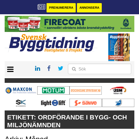
PRENUMERERA
ANNONSERA
START
PRENUMERERA
VÅRA ANDRA MAGASIN
ANNONSERA
KONTAKT
ETIKETT:
ORDFÖRANDE I BYGG- OCH
MILJÖNÄMNDEN