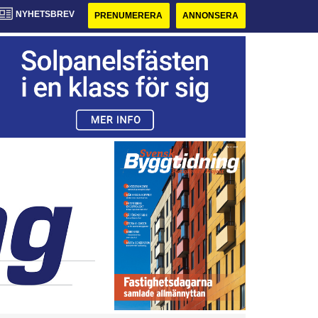
NYHETSBREV
PRENUMERERA
ANNONSERA