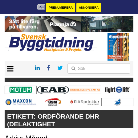
PRENUMERERA
ANNONSERA
START
PRENUMERERA
VÅRA ANDRA MAGASIN
ANNONSERA
KONTAKT
ETIKETT:
ORDFÖRANDE DHR
(DELAKTIGHET