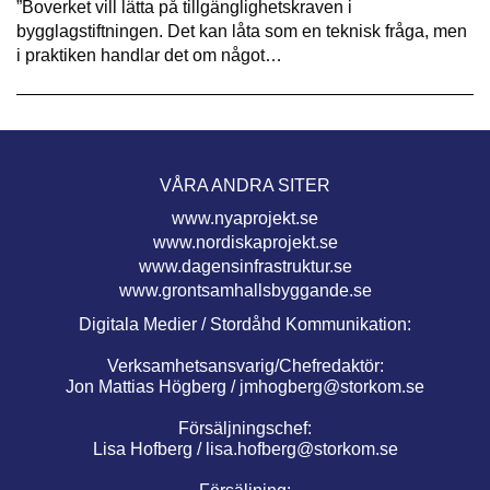
”Boverket vill lätta på tillgänglighetskraven i
bygglagstiftningen. Det kan låta som en teknisk fråga, men
i praktiken handlar det om något…
VÅRA ANDRA SITER
www.nyaprojekt.se
www.nordiskaprojekt.se
www.dagensinfrastruktur.se
www.grontsamhallsbyggande.se
Digitala Medier / Stordåhd Kommunikation:
Verksamhetsansvarig/Chefredaktör:
Jon Mattias Högberg /
jmhogberg@storkom.se
Försäljningschef:
Lisa Hofberg /
lisa.hofberg@storkom.se