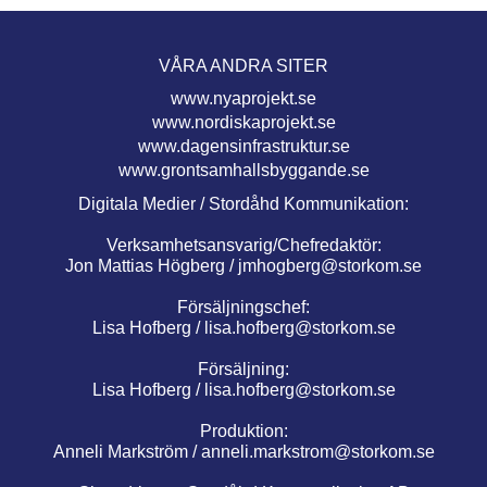
VÅRA ANDRA SITER
www.nyaprojekt.se
www.nordiskaprojekt.se
www.dagensinfrastruktur.se
www.grontsamhallsbyggande.se
Digitala Medier / Stordåhd Kommunikation:
Verksamhetsansvarig/Chefredaktör:
Jon Mattias Högberg /
jmhogberg@storkom.se
Försäljningschef:
Lisa Hofberg /
lisa.hofberg@storkom.se
Försäljning:
Lisa Hofberg /
lisa.hofberg@storkom.se
Produktion:
Anneli Markström /
anneli.markstrom@storkom.se