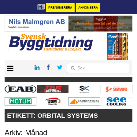
PRENUMERERA
ANNONSERA
START
PRENUMERERA
VÅRA ANDRA MAGASIN
ANNONSERA
KONTAKT
ETIKETT:
ORBITAL SYSTEMS
Arkiv: Månad