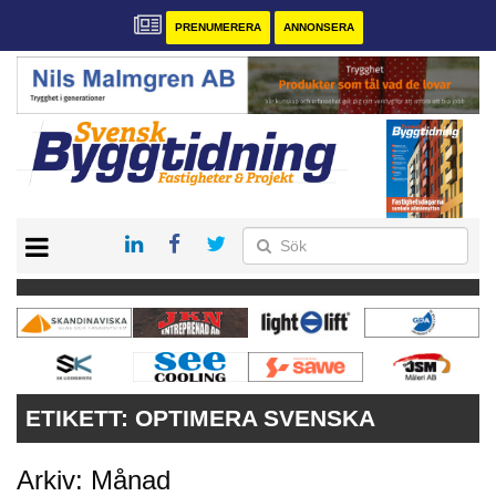
PRENUMERERA
ANNONSERA
START
PRENUMERERA
VÅRA ANDRA MAGASIN
ANNONSERA
KONTAKT
ETIKETT:
OPTIMERA SVENSKA
Arkiv: Månad