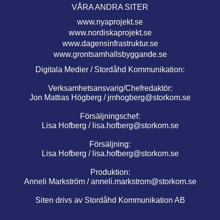
VÅRA ANDRA SITER
www.nyaprojekt.se
www.nordiskaprojekt.se
www.dagensinfrastruktur.se
www.grontsamhallsbyggande.se
Digitala Medier / Stordåhd Kommunikation:
Verksamhetsansvarig/Chefredaktör:
Jon Mattias Högberg /
jmhogberg@storkom.se
Försäljningschef:
Lisa Hofberg /
lisa.hofberg@storkom.se
Försäljning:
Lisa Hofberg /
lisa.hofberg@storkom.se
Produktion:
Anneli Markström /
anneli.markstrom@storkom.se
Siten drivs av Stordåhd Kommunikation AB