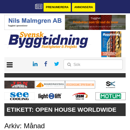
PRENUMERERA
ANNONSERA
START
PRENUMERERA
VÅRA ANDRA MAGASIN
ANNONSERA
KONTAKT
ETIKETT:
OPEN HOUSE WORLDWIDE
Arkiv: Månad