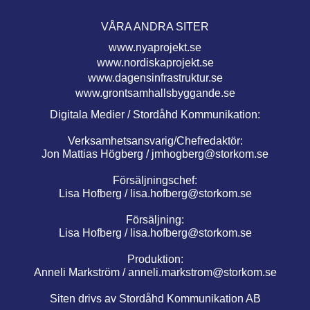
VÅRA ANDRA SITER
www.nyaprojekt.se
www.nordiskaprojekt.se
www.dagensinfrastruktur.se
www.grontsamhallsbyggande.se
Digitala Medier / Stordåhd Kommunikation:
Verksamhetsansvarig/Chefredaktör:
Jon Mattias Högberg /
jmhogberg@storkom.se
Försäljningschef:
Lisa Hofberg /
lisa.hofberg@storkom.se
Försäljning:
Lisa Hofberg /
lisa.hofberg@storkom.se
Produktion:
Anneli Markström /
anneli.markstrom@storkom.se
Siten drivs av Stordåhd Kommunikation AB