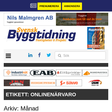
PRENUMERERA
ANNONSERA
START
PRENUMERERA
VÅRA ANDRA MAGASIN
ANNONSERA
KONTAKT
ETIKETT:
ONLINENÄRVARO
Arkiv: Månad