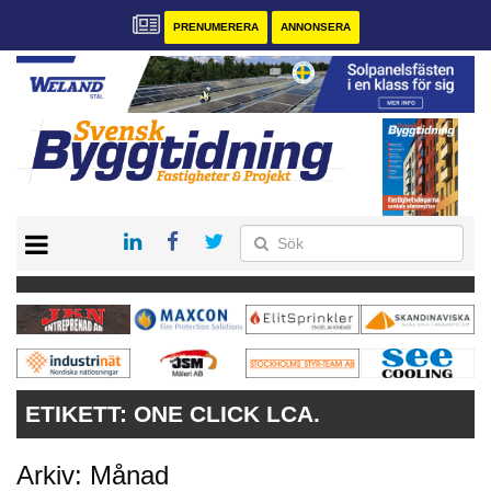
PRENUMERERA
ANNONSERA
START
PRENUMERERA
VÅRA ANDRA MAGASIN
ANNONSERA
KONTAKT
ETIKETT:
ONE CLICK LCA.
Arkiv: Månad