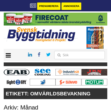
PRENUMERERA
ANNONSERA
START
PRENUMERERA
VÅRA ANDRA MAGASIN
ANNONSERA
KONTAKT
ETIKETT:
OMVÄRLDSBEVAKNING
Arkiv: Månad