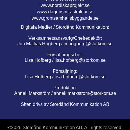
www.nordiskaprojekt.se
www.dagensinfrastruktur.se
www.grontsamhallsbyggande.se
Digitala Medier / Stordåhd Kommunikation:
Verksamhetsansvarig/Chefredaktör:
Jon Mattias Högberg /
jmhogberg@storkom.se
Försäljningschef:
Lisa Hofberg /
lisa.hofberg@storkom.se
Försäljning:
Lisa Hofberg /
lisa.hofberg@storkom.se
Produktion:
Anneli Markström /
anneli.markstrom@storkom.se
Siten drivs av Stordåhd Kommunikation AB
©
2026 Stordåhd Kommunikation AB, All rights reserved.