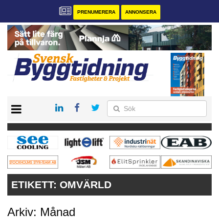
PRENUMERERA
ANNONSERA
START
PRENUMERERA
VÅRA ANDRA MAGASIN
ANNONSERA
KONTAKT
ETIKETT:
OMVÄRLD
Arkiv: Månad