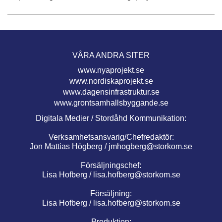
VÅRA ANDRA SITER
www.nyaprojekt.se
www.nordiskaprojekt.se
www.dagensinfrastruktur.se
www.grontsamhallsbyggande.se
Digitala Medier / Stordåhd Kommunikation:
Verksamhetsansvarig/Chefredaktör:
Jon Mattias Högberg /
jmhogberg@storkom.se
Försäljningschef:
Lisa Hofberg /
lisa.hofberg@storkom.se
Försäljning:
Lisa Hofberg /
lisa.hofberg@storkom.se
Produktion: