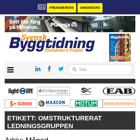
PRENUMERERA
ANNONSERA
START
PRENUMERERA
VÅRA ANDRA MAGASIN
ANNONSERA
KONTAKT
ETIKETT:
OMSTRUKTURERAT
LEDNINGSGRUPPEN