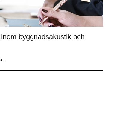
g inom byggnadsakustik och
rva…