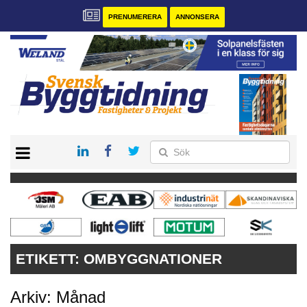
PRENUMERERA
ANNONSERA
START
PRENUMERERA
VÅRA ANDRA MAGASIN
ANNONSERA
KONTAKT
ETIKETT:
OMBYGGNATIONER
Arkiv: Månad