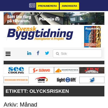
PRENUMERERA
ANNONSERA
START
PRENUMERERA
VÅRA ANDRA MAGASIN
ANNONSERA
KONTAKT
ETIKETT:
OLYCKSRISKEN
Arkiv: Månad