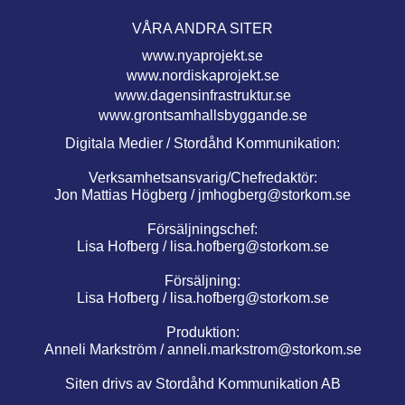
VÅRA ANDRA SITER
www.nyaprojekt.se
www.nordiskaprojekt.se
www.dagensinfrastruktur.se
www.grontsamhallsbyggande.se
Digitala Medier / Stordåhd Kommunikation:
Verksamhetsansvarig/Chefredaktör:
Jon Mattias Högberg /
jmhogberg@storkom.se
Försäljningschef:
Lisa Hofberg /
lisa.hofberg@storkom.se
Försäljning:
Lisa Hofberg /
lisa.hofberg@storkom.se
Produktion:
Anneli Markström /
anneli.markstrom@storkom.se
Siten drivs av Stordåhd Kommunikation AB