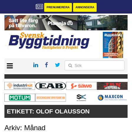
PRENUMERERA
ANNONSERA
START
PRENUMERERA
VÅRA ANDRA MAGASIN
ANNONSERA
KONTAKT
ETIKETT:
OLOF OLAUSSON
Arkiv: Månad