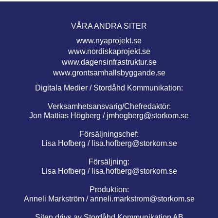
VÅRA ANDRA SITER
www.nyaprojekt.se
www.nordiskaprojekt.se
www.dagensinfrastruktur.se
www.grontsamhallsbyggande.se
Digitala Medier / Stordåhd Kommunikation:
Verksamhetsansvarig/Chefredaktör:
Jon Mattias Högberg /
jmhogberg@storkom.se
Försäljningschef:
Lisa Hofberg /
lisa.hofberg@storkom.se
Försäljning:
Lisa Hofberg /
lisa.hofberg@storkom.se
Produktion:
Anneli Markström /
anneli.markstrom@storkom.se
Siten drivs av Stordåhd Kommunikation AB