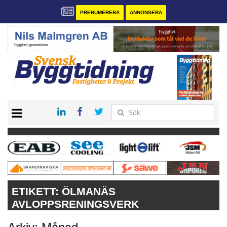
PRENUMERERA
ANNONSERA
START
PRENUMERERA
VÅRA ANDRA MAGASIN
ANNONSERA
KONTAKT
ETIKETT:
ÖLMANÄS
AVLOPPSRENINGSVERK